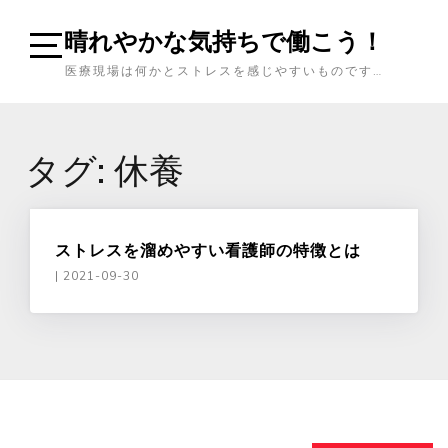
Skip
晴れやかな気持ちで働こう！
to
content
Open
医療現場は何かとストレスを感じやすいものです…
Sidebar
タグ:
休養
ストレスを溜めやすい看護師の特徴とは
|
2021-09-30