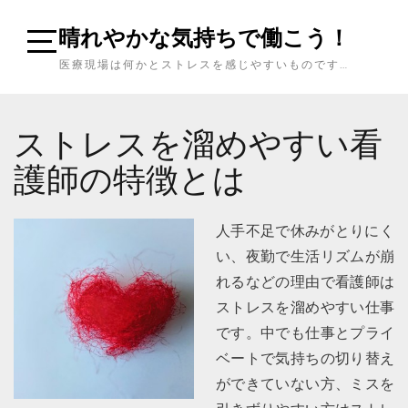
Skip
晴れやかな気持ちで働こう！
to
content
Open
医療現場は何かとストレスを感じやすいものです…
Sidebar
ストレスを溜めやすい看
護師の特徴とは
人手不足で休みがとりにく
い、夜勤で生活リズムが崩
れるなどの理由で看護師は
ストレスを溜めやすい仕事
です。中でも仕事とプライ
ベートで気持ちの切り替え
ができていない方、ミスを